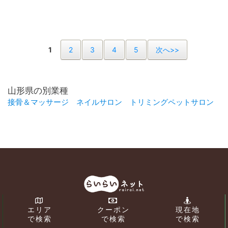
1
2
3
4
5
次へ>>
山形県の別業種
接骨＆マッサージ
ネイルサロン
トリミングペットサロン
エリア
クーポン
現在地
で検索
で検索
で検索