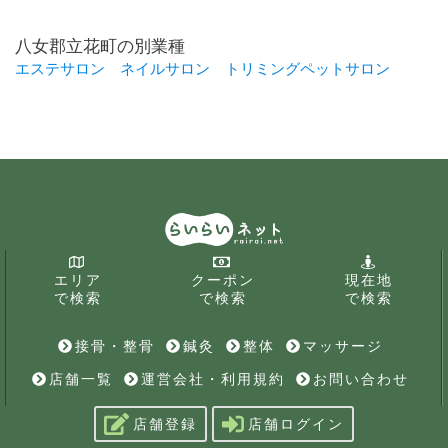
八女郡立花町の別業種
エステサロン
ネイルサロン
トリミングペットサロン
エリア
クーポン
現在地
で検索
で検索
で検索
接骨・整骨
鍼灸
整体
マッサージ
店舗一覧
運営会社・利用規約
お問い合わせ
店舗登録
店舗ログイン