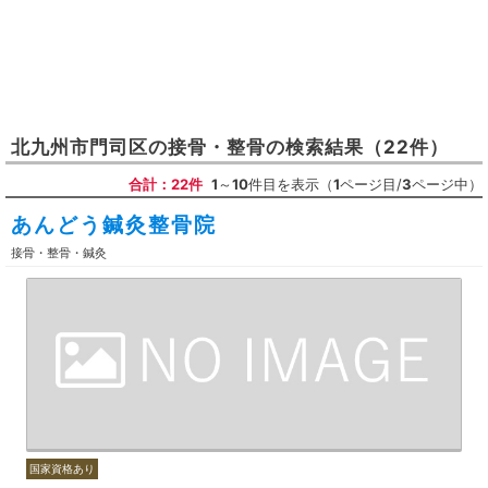
北九州市門司区
の
接骨・整骨
の検索結果
（22件）
合計：22件
1
～
10
件目を表示（
1
ページ目/
3
ページ中）
あんどう鍼灸整骨院
接骨・整骨・鍼灸
国家資格あり