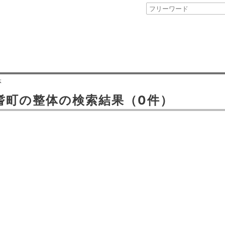
体
耆町
の
整体
の検索結果
（0件）