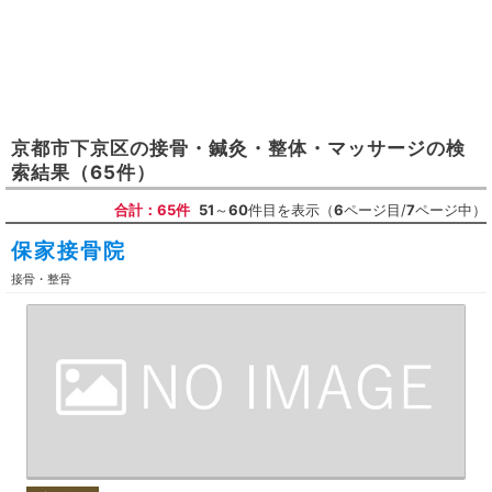
京都市下京区
の
接骨・鍼灸・整体・マッサージ
の検
索結果
（65件）
合計：65件
51
～
60
件目を表示（
6
ページ目/
7
ページ中）
保家接骨院
接骨・整骨