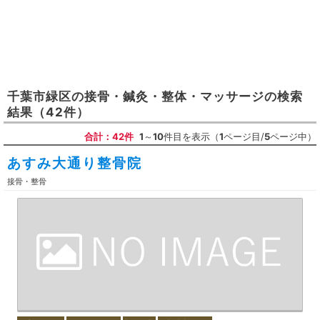
千葉市緑区
の
接骨・鍼灸・整体・マッサージ
の検索
結果
（42件）
合計：42件
1
～
10
件目を表示（
1
ページ目/
5
ページ中）
あすみ大通り整骨院
接骨・整骨