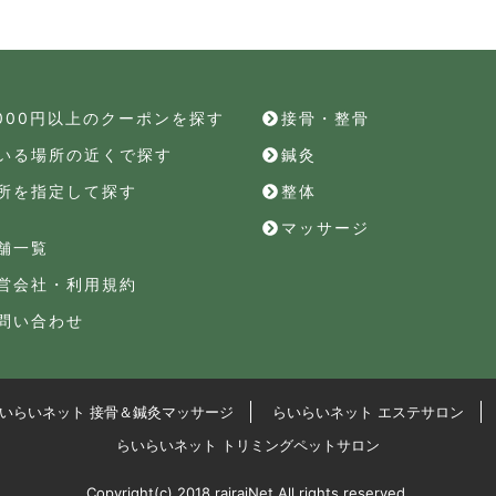
,000円以上のクーポンを探す
接骨・整骨
いる場所の近くで探す
鍼灸
所を指定して探す
整体
マッサージ
舗一覧
営会社・利用規約
問い合わせ
いらいネット 接骨＆鍼灸マッサージ
らいらいネット エステサロン
らいらいネット トリミングペットサロン
Copyright(c) 2018 rairaiNet All rights reserved.