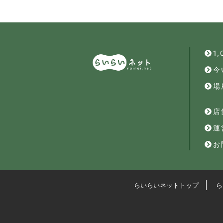
1
今
場
店
運
お
らいらいネットトップ
ら