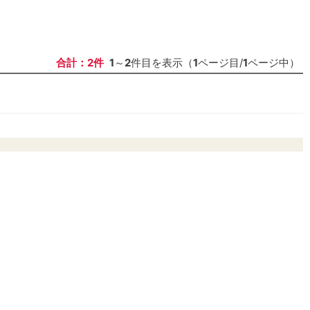
合計：2件
1
～
2
件目を表示（
1
ページ目/
1
ページ中）