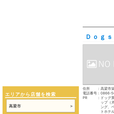
Ｄｏｇｓ
住所
高梁市栄町
電話番号
0866-5
エリアから店舗を検索
PR
ドッグ
ップ（
高梁市
ング、
トホテ