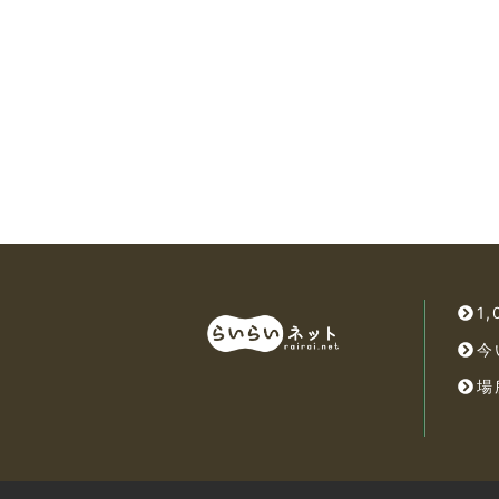
1
今
場