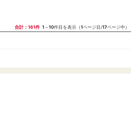
合計：161件
1
～
10
件目を表示（
1
ページ目/
17
ページ中）