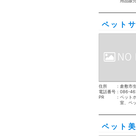
用品販
ペット
住所
倉敷市生
電話番号
086-46
PR
ペット
室、ペ
ペット