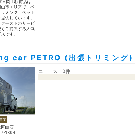
UKE 岡山駅前店は
岡山市エリアで、ペ
トリミング、ペット
を提供しています。
ファーストのサービ
安くご提供する人気
ビスです。
ing car PETRO (出張トリミング)
ニュース：0件
営業
北区白石
17-1394