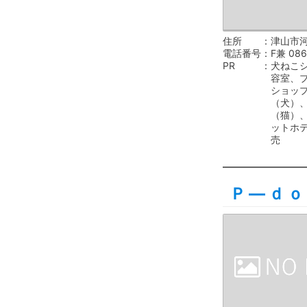
住所
津山市河辺
電話番号
F兼 086
PR
犬ねこ
容室、
ショッ
（犬）
（猫）
ットホ
売
Ｐ―ｄｏ