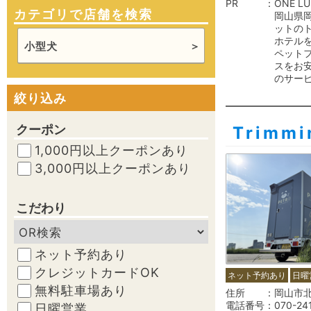
PR
ONE L
カテゴリで店舗を検索
岡山県
ットの
ホテル
小型犬
ペット
スをお
のサー
絞り込み
クーポン
Trimm
1,000円以上クーポンあり
3,000円以上クーポンあり
こだわり
ネット予約あり
クレジットカードOK
ネット予約あり
日曜
無料駐車場あり
住所
岡山市
電話番号
070-24
日曜営業