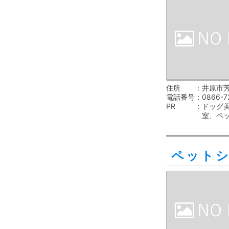
住所
井原市芳
電話番号
0866-7
PR
ドッグ
室、ペ
ペット