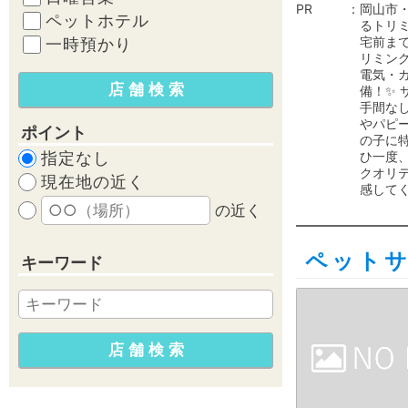
PR
岡山市
ペットホテル
るトリミ
宅前ま
一時預かり
リミング
電気・ガ
備！✨ 
手間なし
やパピ
ポイント
の子に特
指定なし
ひ一度
クオリ
現在地の近く
感してく
の近く
ペット
キーワード