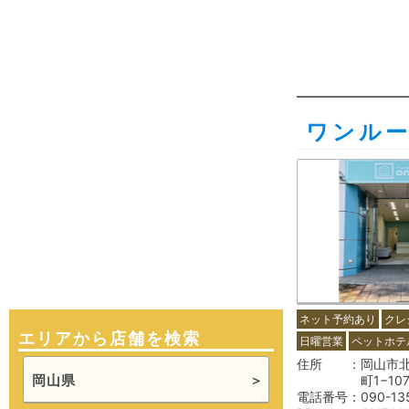
ワンル
ネット予約あり
クレ
エリアから店舗を検索
日曜営業
ペットホテ
住所
岡山市
岡山県
町1−10
電話番号
090-13