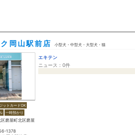
ーク岡山駅前店
小型犬・中型犬・大型犬・猫
エキテン
ニュース：0件
ジットカードOK
ル
一時預かり
北区磨屋町北区磨屋
7
56-1378