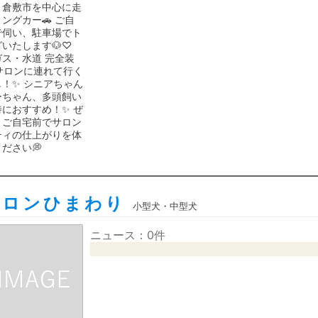
・倉敷市を中心に走
ングカー🚗 ご自
で伺い、駐車場でト
いたします🐶♡
ス・水道 完全装
サロンに連れて行く
！✨ シニアちゃん
ーちゃん、多頭飼い
におすすめ！✨ ぜ
、ご自宅前でサロン
ティの仕上がりを体
ださい💭
サロンひまわり
小型犬・中型犬
ニュース：0件