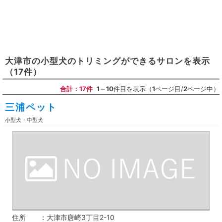
大津市
の
小型犬のトリミングができるサロン
を表示
（17件）
合計：17件
1
～
10
件目を表示（
1
ページ目/
2
ページ中）
三浦ペット
小型犬・中型犬
住所
大津市唐崎3丁目2-10