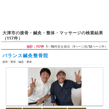
大津市
の
接骨・鍼灸・整体・マッサージ
の検索結果
（117件）
合計：117件
1
～
10
件目を表示（
1
ページ目/
12
ページ中）
バランス鍼灸整骨院
接骨・整骨・鍼灸・整体