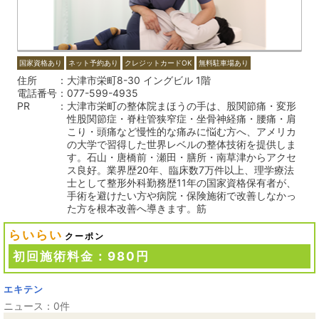
国家資格あり
ネット予約あり
クレジットカードOK
無料駐車場あり
住所
大津市栄町8-30 イングビル 1階
電話番号
077-599-4935
PR
大津市栄町の整体院まほうの手は、股関節痛・変形
性股関節症・脊柱管狭窄症・坐骨神経痛・腰痛・肩
こり・頭痛など慢性的な痛みに悩む方へ、アメリカ
の大学で習得した世界レベルの整体技術を提供しま
す。石山・唐橋前・瀬田・膳所・南草津からアクセ
ス良好。業界歴20年、臨床数7万件以上、理学療法
士として整形外科勤務歴11年の国家資格保有者が、
手術を避けたい方や病院・保険施術で改善しなかっ
た方を根本改善へ導きます。筋
らいらい
クーポン
初回施術料金：980円
エキテン
ニュース：0件