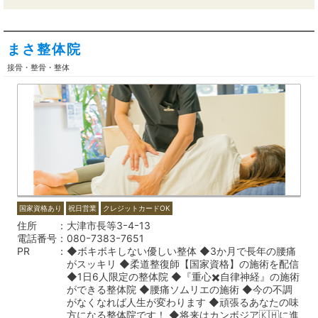
まさ整体院
接骨・整骨・整体
国家資格あり
祝日営業
クレジットカードOK
住所
大津市長等3ｰ4ｰ13
電話番号
080ｰ7383ｰ7651
PR
◆ボキボキしない優しい整体 ◆3か月で長年の腰痛
がスッキリ ◆柔道整復師【国家資格】の施術を配信
◆1日6人限定の整体院 ◆『重心✖️自律神経』の施術
ができる整体院 ◆腰痛ソムリエの施術 ◆今の不調
がなくなれば人生が変わります ◆頑張るあなたの味
方になる整体院です！ ◆将来はカンボジア🇰🇭に進