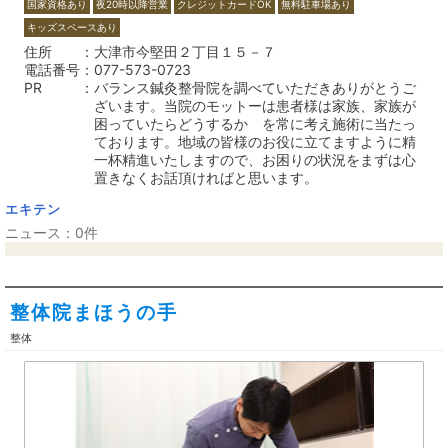
国家資格あり
夜20時以降営業
クレジットカードOK
無料駐車場あり
キッズスペースあり
住所
大津市今堅田２丁目１５－７
電話番号
077-573-0723
PR
バランス鍼灸整骨院を調べていただきありがとうご
ざいます。当院のモットーは患者様は家族、家族が
困っていたらどうするか を常に考え施術に当たっ
ております。地域の皆様のお役に立てますように精
一杯精進いたしますので、お困りの状況をまずは心
置きなくお話頂ければと思います。
エキテン
ニュース：0件
整体院まほうの手
整体