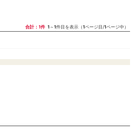
合計：1件
1
～
1
件目を表示（
1
ページ目/
1
ページ中）