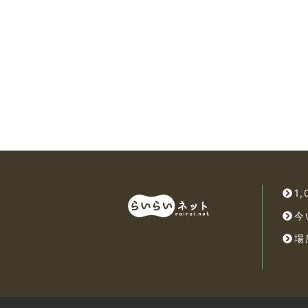
1
今
場