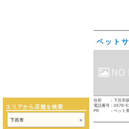
ペット
住所
下呂市萩
電話番号
0576-5
エリアから店舗を検索
PR
ペット
下呂市