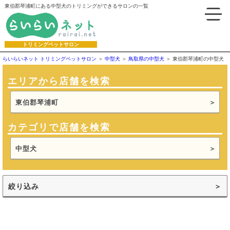
東伯郡琴浦町にある中型犬のトリミングができるサロンの一覧
トリミングペットサロン
らいらいネット トリミングペットサロン
中型犬
鳥取県の中型犬
東伯郡琴浦町の中型犬
エリアから店舗を検索
東伯郡琴浦町
カテゴリで店舗を検索
中型犬
絞り込み