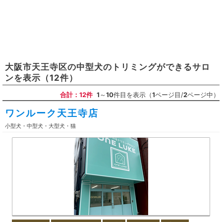
大阪市天王寺区
の
中型犬のトリミングができるサロ
ン
を表示
（12件）
合計：12件
1
～
10
件目を表示（
1
ページ目/
2
ページ中）
ワンルーク天王寺店
小型犬・中型犬・大型犬・猫