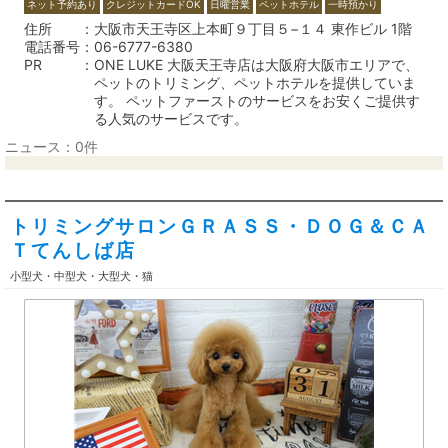
ネット予約あり
クレジットカードOK
日曜営業
ペットホテル
一時預かり
住所
大阪市天王寺区上本町９丁目５−１４ 東作ビル 1階
電話番号
06-6777-6380
PR
ONE LUKE 大阪天王寺店は大阪府大阪市エリアで、
ペットのトリミング、ペットホテルを提供していま
す。 ペットファーストのサービスをお安くご提供す
る人気のサービスです。
ニュース：0件
トリミングサロンＧＲＡＳＳ・ＤＯＧ＆ＣＡ
Ｔてんしば店
小型犬・中型犬・大型犬・猫