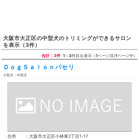
大阪市大正区
の
中型犬のトリミングができるサロン
を表示
（3件）
合計：3件
1
～
3
件目を表示（
1
ページ目/
1
ページ中）
ＤｏｇＳａｌｏｎパセリ
小型犬・中型犬
住所
大阪市大正区小林東2丁目1-17