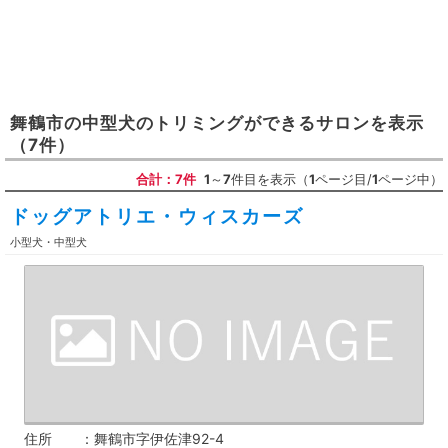
舞鶴市
の
中型犬のトリミングができるサロン
を表示
（7件）
合計：7件
1
～
7
件目を表示（
1
ページ目/
1
ページ中）
ドッグアトリエ・ウィスカーズ
小型犬・中型犬
住所
舞鶴市字伊佐津92-4