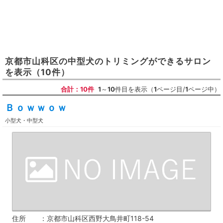
京都市山科区
の
中型犬のトリミングができるサロン
を表示
（10件）
合計：10件
1
～
10
件目を表示（
1
ページ目/
1
ページ中）
Ｂｏｗｗｏｗ
小型犬・中型犬
住所
京都市山科区西野大鳥井町118-54