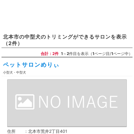
北本市
の
中型犬のトリミングができるサロン
を表示
（2件）
合計：2件
1
～
2
件目を表示（
1
ページ目/
1
ページ中）
ペットサロンめりぃ
小型犬・中型犬
住所
北本市荒井2丁目401