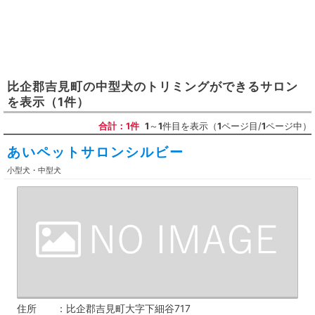
比企郡吉見町
の
中型犬のトリミングができるサロン
を表示
（1件）
合計：1件
1
～
1
件目を表示（
1
ページ目/
1
ページ中）
あいペットサロンシルビー
小型犬・中型犬
住所
比企郡吉見町大字下細谷717