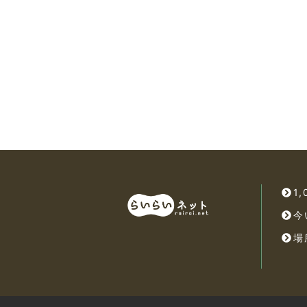
1
今
場