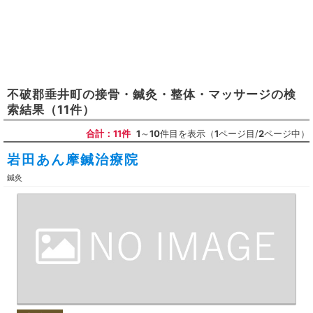
不破郡垂井町
の
接骨・鍼灸・整体・マッサージ
の検
索結果
（11件）
合計：11件
1
～
10
件目を表示（
1
ページ目/
2
ページ中）
岩田あん摩鍼治療院
鍼灸