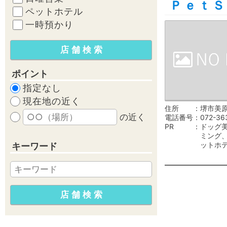
ＰｅｔＳ
ペットホテル
一時預かり
ポイント
指定なし
現在地の近く
住所
堺市美原
の近く
電話番号
072-36
PR
ドッグ
ミング
ットホ
キーワード