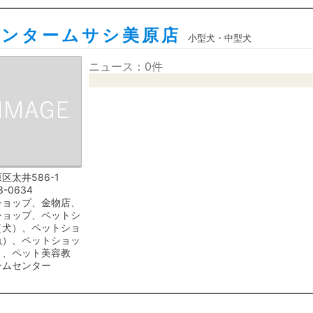
センタームサシ美原店
小型犬・中型犬
ニュース：0件
区太井586-1
3-0634
ショップ、金物店、
ショップ、ペットシ
（犬）、ペットショ
魚）、ペットショッ
）、ペット美容教
ームセンター