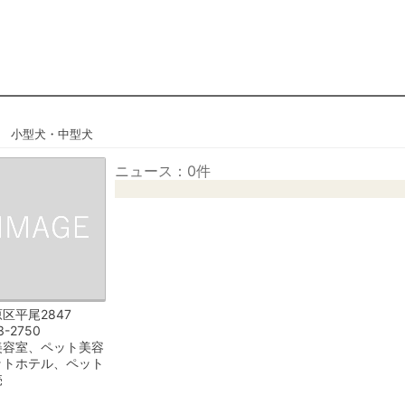
ー
小型犬・中型犬
ニュース：0件
区平尾2847
3-2750
美容室、ペット美容
ットホテル、ペット
売