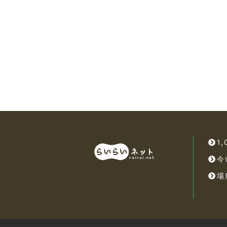
1
今
場