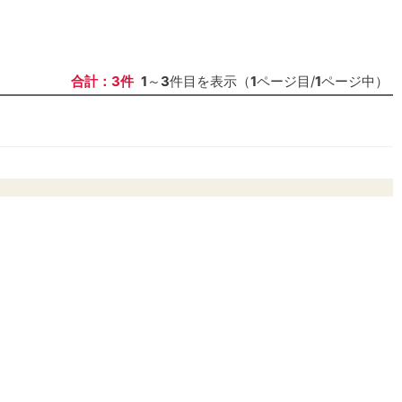
合計：3件
1
～
3
件目を表示（
1
ページ目/
1
ページ中）