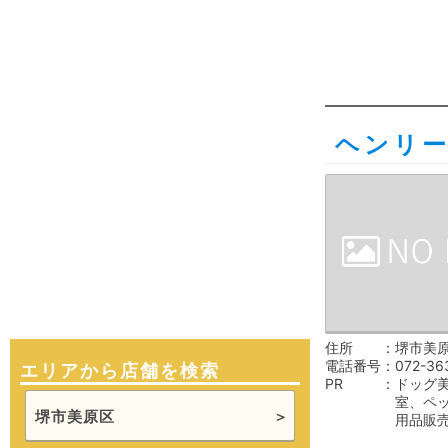
ヘンリ
住所
堺市美原
電話番号
072-36
エリアから店舗を検索
PR
ドッグ
室、ペ
堺市美原区
用品販