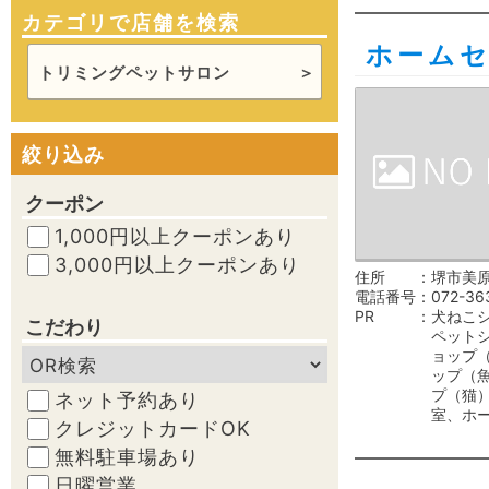
カテゴリで店舗を検索
ホーム
トリミングペットサロン
絞り込み
クーポン
1,000円以上クーポンあり
3,000円以上クーポンあり
住所
堺市美原
電話番号
072-36
PR
犬ねこ
こだわり
ペット
ョップ
ップ（
プ（猫
ネット予約あり
室、ホ
クレジットカードOK
無料駐車場あり
日曜営業