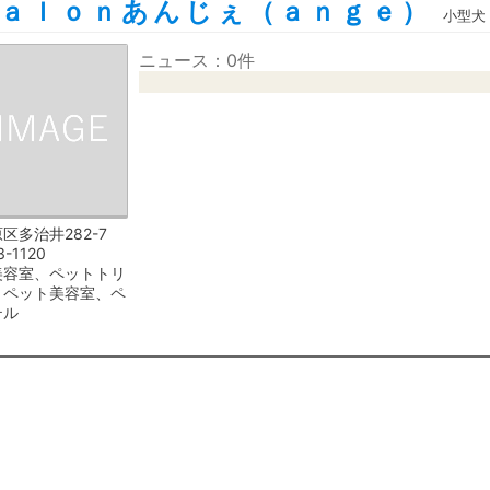
ａｌｏｎあんじぇ（ａｎｇｅ）
小型犬
ニュース：0件
区多治井282-7
3-1120
美容室、ペットトリ
、ペット美容室、ペ
テル