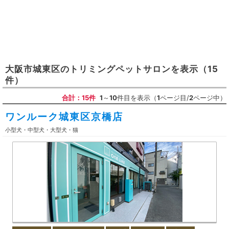
大阪市城東区
の
トリミングペットサロン
を表示
（15
件）
合計：15件
1
～
10
件目を表示（
1
ページ目/
2
ページ中）
ワンルーク城東区京橋店
小型犬・中型犬・大型犬・猫