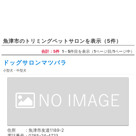
魚津市
の
トリミングペットサロン
を表示
（5件）
合計：5件
1
～
5
件目を表示（
1
ページ目/
1
ページ中）
ドッグサロンマツバラ
小型犬・中型犬
住所
魚津市友道1189-2
電話番号
0765-24-4723