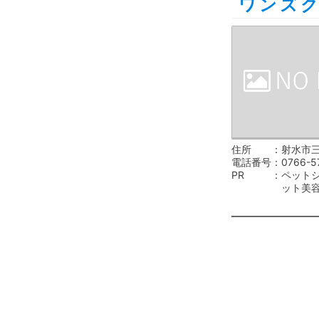
ワンズ
住所
射水市三
電話番号
0766-5
PR
ペット
ット美