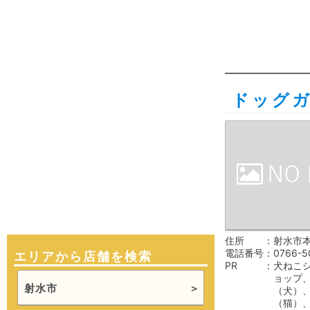
ドッグ
住所
射水市本
電話番号
0766-5
エリアから店舗を検索
PR
犬ねこ
ョップ
射水市
（犬）
（猫）