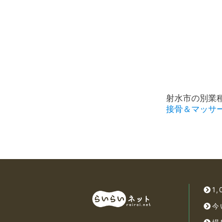
射水市の別業
接骨＆マッサ
1
今