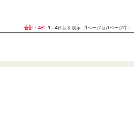
合計：4件
1
～
4
件目を表示（
1
ページ目/
1
ページ中）