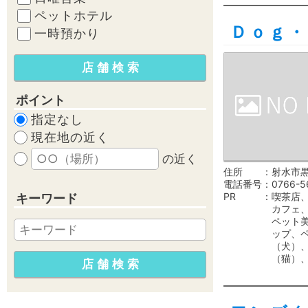
ペットホテル
Ｄｏｇ・
一時預かり
ポイント
指定なし
現在地の近く
の近く
住所
射水市黒
電話番号
0766-5
PR
喫茶店
キーワード
カフェ
ペット
ップ、
（犬）
（猫）