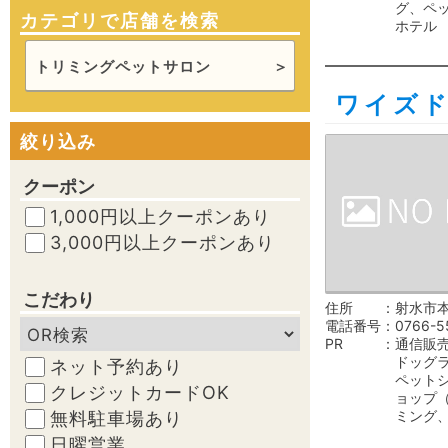
グ、ペ
カテゴリで店舗を検索
ホテル
トリミングペットサロン
ワイズ
絞り込み
クーポン
1,000円以上クーポンあり
3,000円以上クーポンあり
こだわり
住所
射水市本
電話番号
0766-5
PR
通信販
ドッグ
ネット予約あり
ペット
クレジットカードOK
ョップ
ミング
無料駐車場あり
日曜営業