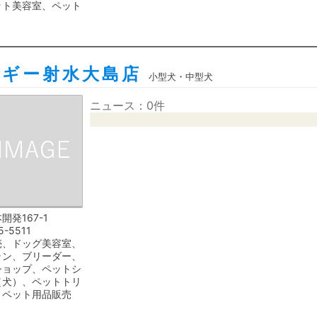
ット美容室、ペット
ドギー射水大島店
小型犬・中型犬
ニュース：0件
開発167-1
5-5511
売、ドッグ美容室、
ラン、ブリーダー、
ショップ、ペットシ
（犬）、ペットトリ
、ペット用品販売