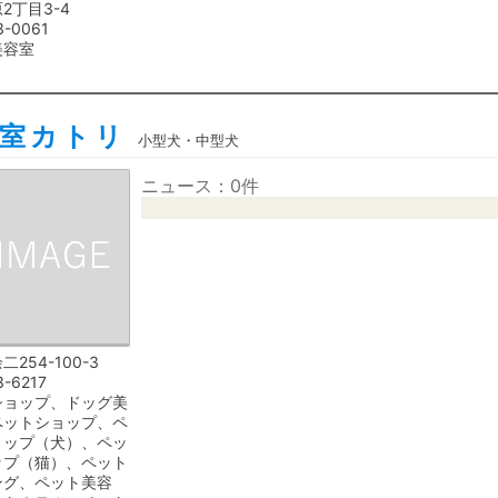
2丁目3-4
3-0061
美容室
容室カトリ
小型犬・中型犬
ニュース：0件
254-100-3
3-6217
ショップ、ドッグ美
ペットショップ、ペ
ョップ（犬）、ペッ
ップ（猫）、ペット
ング、ペット美容