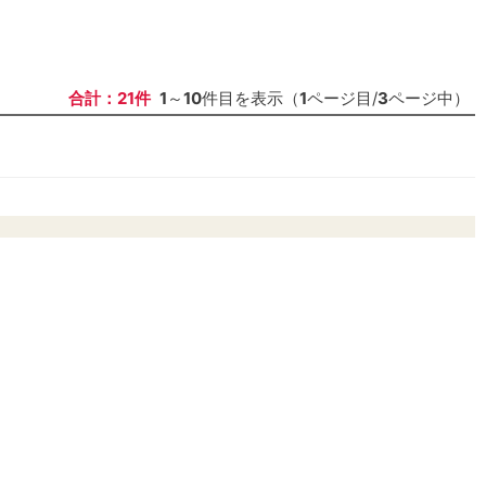
合計：21件
1
～
10
件目を表示（
1
ページ目/
3
ページ中）