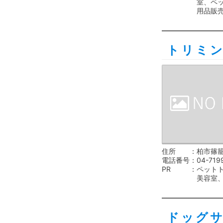
室、ペ
用品販
トリミ
住所
柏市篠籠
電話番号
04-719
PR
ペット
美容室
ドッグ