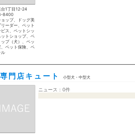
台1丁目12-24
6-8400
ショップ、ドッグ美
ブリーダー、ペット
ービス、ペットシッ
ペットショップ、ペ
ョップ（犬）、ペッ
室、ペット保険、ペ
テル
容専門店キュート
小型犬・中型犬
ニュース：0件