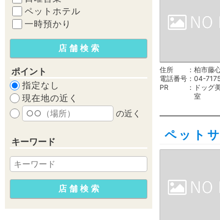
ペットホテル
一時預かり
住所
柏市藤心
ポイント
電話番号
04-717
指定なし
PR
ドッグ
室
現在地の近く
の近く
ペット
キーワード