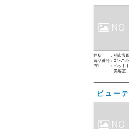
住所
柏市豊四
電話番号
04-717
PR
ペット
美容室
ビュー