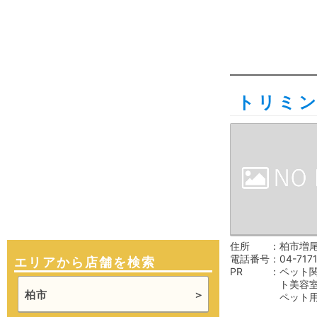
トリミ
住所
柏市増尾
電話番号
04-717
エリアから店舗を検索
PR
ペット
ト美容
柏市
ペット