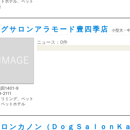
ットホテル、ペット
売
ングサロンアラモード豊四季店
小型犬・
ニュース：0件
田1401-9
9-2111
トリミング、ペット
、ペットホテル
サロンカノン（ＤｏｇＳａｌｏｎＫ