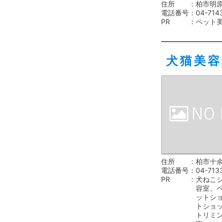
住所
柏市明原
電話番号
04-714
PR
ペット
犬猫美
住所
柏市十余二
電話番号
04-713
PR
犬ねこ
容室、
ットシ
トショ
トリミ