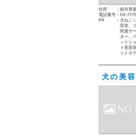
住所
柏市青葉
電話番号
04-717
PR
犬ねこ
容室、
関連サ
ター、
ットシ
ト美容
ットホ
犬の美