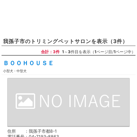
我孫子市
の
トリミングペットサロン
を表示
（3件）
合計：3件
1
～
3
件目を表示（
1
ページ目/
1
ページ中）
ＢＯＯＨＯＵＳＥ
小型犬・中型犬
住所
我孫子市都8-1
電話番号
04-7193-8863