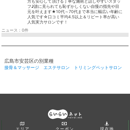
方も安心して頂ける丁寧な施術と話しやすいスタッ
フ♪誰に見られても恥ずかしくない自慢の指先や目
元を叶えます★10代～70代まで本当に幅広い年齢に
人気です☆口コミ平均4.5以上＆リピート率が高い
人気実力サロンです！
ニュース：0件
広島市安芸区の別業種
接骨＆マッサージ
エステサロン
トリミングペットサロン
エリア
クーポン
現在地