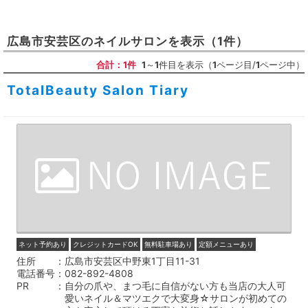
広島市安芸区
の
ネイルサロン
を表示
（1件）
合計：1件
1
～
1
件目を表示（
1
ページ目/
1
ページ中）
TotalBeauty Salon Tiary
ネット予約あり
クレジットカードOK
無料駐車場あり
定額メニューあり
住所
広島市安芸区中野東1丁目11-31
電話番号
082-892-4808
PR
自分の爪や、まつ毛に自信がない方も当店の大人可
愛いネイル＆マツエクで大変身☆サロンが初めての