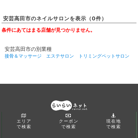
安芸高田市
の
ネイルサロン
を表示
（0件）
条件にあてはまる店舗が見つかりません。
安芸高田市の別業種
接骨＆マッサージ
エステサロン
トリミングペットサロン
エリア
クーポン
現在地
で検索
で検索
で検索