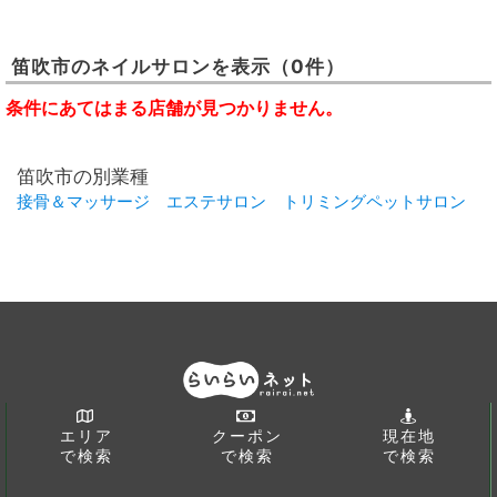
笛吹市
の
ネイルサロン
を表示
（0件）
条件にあてはまる店舗が見つかりません。
笛吹市の別業種
接骨＆マッサージ
エステサロン
トリミングペットサロン
エリア
クーポン
現在地
で検索
で検索
で検索