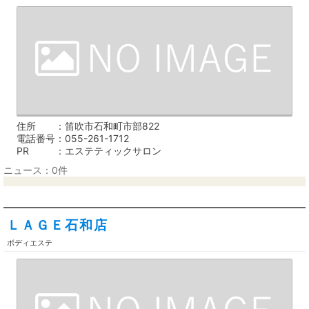
住所
笛吹市石和町市部822
電話番号
055-261-1712
PR
エステティックサロン
ニュース：0件
ＬＡＧＥ石和店
ボディエステ