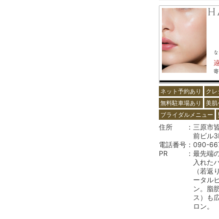
ネット予約あり
クレ
無料駐車場あり
美肌
ブライダルメニュー
住所
三原市皆実
前ビル3
電話番号
090-66
PR
最先端
入れた
（若返
ータル
ン。脂
ス）も
ロン。