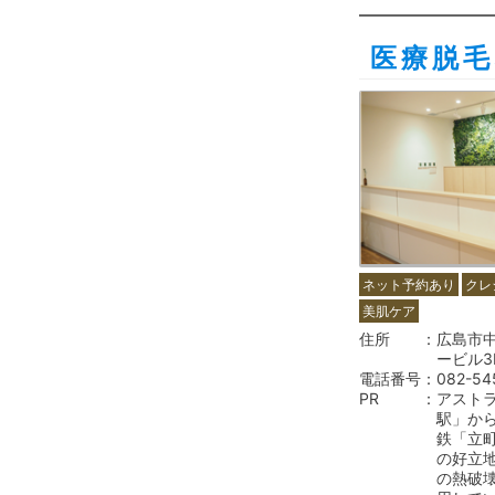
医療脱
ネット予約あり
クレ
美肌ケア
住所
広島市中
ービル3
電話番号
082-54
PR
アスト
駅」から
鉄「立
の好立
の熱破