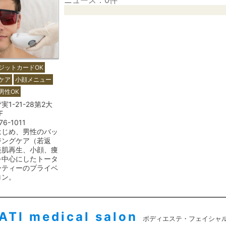
ニュース：0件
ジットカードOK
ケア
小顔メニュー
男性OK
1-21-28第2大
F
76-1011
はじめ、男性のバッ
ジングケア（若返
美肌再生、小顔、痩
を中心にしたトータ
ーティーのプライベ
ロン。
ATI medical salon
ボディエステ・フェイシャ