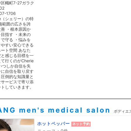
区幟町7-27ガラク
02
07-1706
rie（シェリー）の特
備範囲の広さを誇
善 ・根本原因か
目指す ・未来の
で守る ・悩みを
けやすい安心できる
ート空間 あなた
だと感じる目標を一
て行くのがCherie
いつしか自信を失
分に自信を取り戻す
、圧倒的な知識量と
なサービスで寄り添
ートしていきます。
NG men's medical salon
ボディエ
ホットペッパー
ネット予約