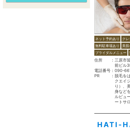
ネット予約あり
クレ
無料駐車場あり
美肌
ブライダルメニュー
住所
三原市皆実
前ビル3
電話番号
090-66
PR
脱毛を
クエイ
り）、
身など
ルビュ
ートサ
HATI-H