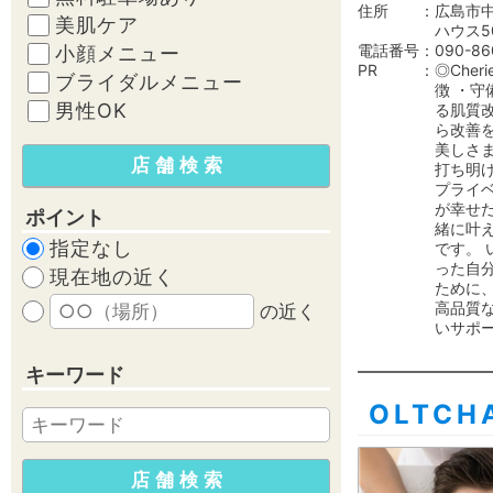
住所
広島市中
美肌ケア
ハウス5
電話番号
090-86
小顔メニュー
PR
◎Che
ブライダルメニュー
徴 ・守
男性OK
る肌質改
ら改善を
美しさま
打ち明
プライベ
が幸せ
ポイント
緒に叶え
指定なし
です。 
った自
現在地の近く
ために
高品質
の近く
いサポ
キーワード
OLTCHA