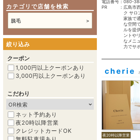
電話番号
080-38
カテゴリで店舗を検索
PR
広島市
ク サロ
家族で
脱毛
な空間
ルを提
ントや
なメニ
絞り込み
力でサ
クーポン
1,000円以上クーポンあり
cherie
3,000円以上クーポンあり
こだわり
ネット予約あり
夜20時以降営業
クレジットカードOK
夜20時以降営業
無料駐車場あり