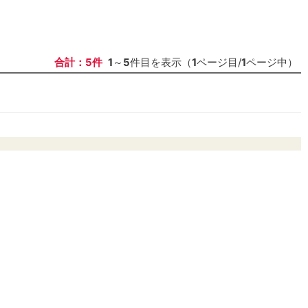
合計：5件
1
～
5
件目を表示（
1
ページ目/
1
ページ中）