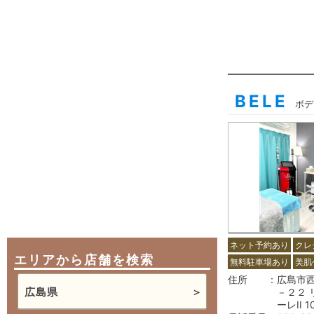
BELE
ボデ
ネット予約あり
クレ
エリアから店舗を検索
無料駐車場あり
美肌
住所
広島市
広島県
－２２ 
ーレII 1