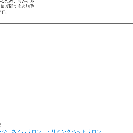
いるため、痛みを抑
ら短期間で永久脱毛
です。
種
ージ
ネイルサロン
トリミングペットサロン