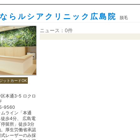
毛ならルシアクリニック広島院
脱毛
ニュース：0件
ジットカードOK
区本通3-5 ロクロ
F
5-9560
ラムライン「本通
徒歩4分、 広島電
町停留所」徒歩3分
地。厚生労働省承認
壊式レーザーのみ採