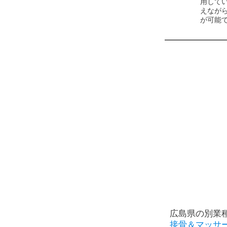
用して
えなが
が可能
広島県の別業
接骨＆マッサ