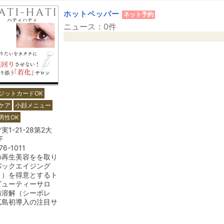
ホットペッパー
ネット予約
ニュース：0件
ジットカードOK
ケア
小顔メニュー
男性OK
1-21-28第2大
F
76-1011
の再生美容をを取り
バックエイジング
り）を得意とするト
ビューティーサロ
肪溶解（シーボレ
広島初導入の注目サ