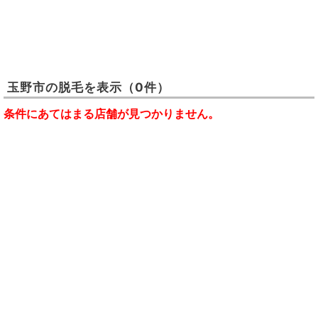
玉野市
の
脱毛
を表示
（0件）
条件にあてはまる店舗が見つかりません。