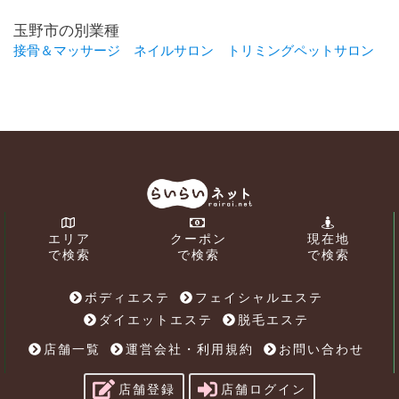
玉野市の別業種
接骨＆マッサージ
ネイルサロン
トリミングペットサロン
エリア
クーポン
現在地
で検索
で検索
で検索
ボディエステ
フェイシャルエステ
ダイエットエステ
脱毛エステ
店舗一覧
運営会社・利用規約
お問い合わせ
店舗登録
店舗ログイン