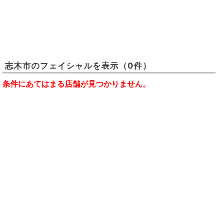
志木市
の
フェイシャル
を表示
（0件）
条件にあてはまる店舗が見つかりません。