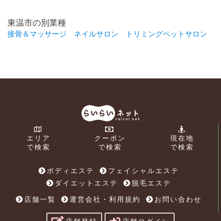
東温市の別業種
接骨＆マッサージ
ネイルサロン
トリミングペットサロン
エリア
クーポン
現在地
で検索
で検索
で検索
ボディエステ
フェイシャルエステ
ダイエットエステ
脱毛エステ
店舗一覧
運営会社・利用規約
お問い合わせ