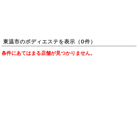
東温市
の
ボディエステ
を表示
（0件）
条件にあてはまる店舗が見つかりません。