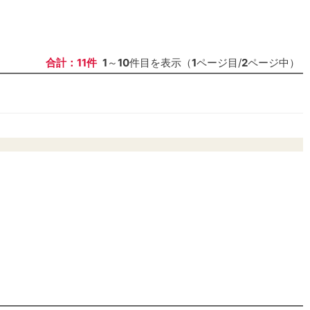
合計：11件
1
～
10
件目を表示（
1
ページ目/
2
ページ中）