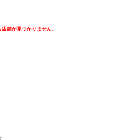
る店舗が見つかりません。
種