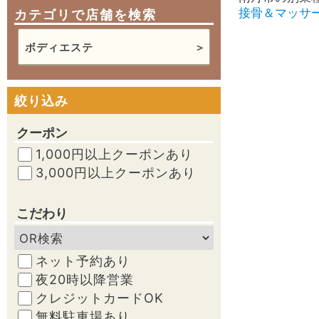
接骨＆マッサ
カテゴリで店舗を検索
ボディエステ
絞り込み
クーポン
1,000円以上クーポンあり
3,000円以上クーポンあり
こだわり
ネット予約あり
夜20時以降営業
クレジットカードOK
無料駐車場あり