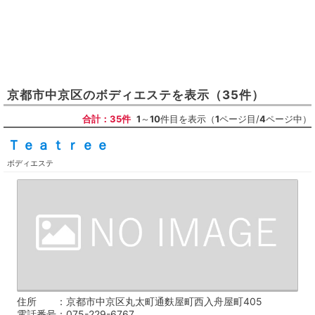
京都市中京区
の
ボディエステ
を表示
（35件）
合計：35件
1
～
10
件目を表示（
1
ページ目/
4
ページ中）
Ｔｅａｔｒｅｅ
ボディエステ
住所
京都市中京区丸太町通麩屋町西入舟屋町405
電話番号
075-229-6767