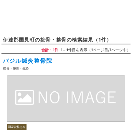
伊達郡国見町
の
接骨・整骨
の検索結果
（1件）
合計：1件
1
～
1
件目を表示（
1
ページ目/
1
ページ中）
バジル鍼灸整骨院
接骨・整骨・鍼灸
国家資格あり