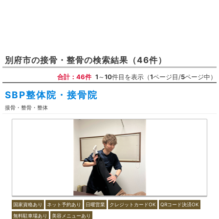
別府市
の
接骨・整骨
の検索結果
（46件）
合計：46件
1
～
10
件目を表示（
1
ページ目/
5
ページ中）
SBP整体院・接骨院
接骨・整骨・整体
国家資格あり
ネット予約あり
日曜営業
クレジットカードOK
QRコード決済OK
無料駐車場あり
美容メニューあり