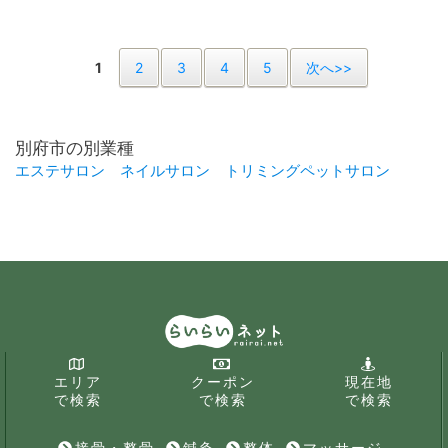
1
2
3
4
5
次へ>>
別府市の別業種
エステサロン
ネイルサロン
トリミングペットサロン
エリア
クーポン
現在地
で検索
で検索
で検索
接骨・整骨
鍼灸
整体
マッサージ