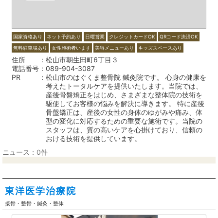
国家資格あり
ネット予約あり
日曜営業
クレジットカードOK
QRコード決済OK
無料駐車場あり
女性施術者います
美容メニューあり
キッズスペースあり
住所
松山市朝生田町6丁目３
電話番号
089-904-3087
PR
松山市のはぐくま整骨院 鍼灸院です。 心身の健康を
考えたトータルケアを提供いたします。当院では、
産後骨盤矯正をはじめ、さまざまな整体院の技術を
駆使してお客様の悩みを解決に導きます。 特に産後
骨盤矯正は、産後の女性の身体のゆがみや痛み、体
型の変化に対応するための重要な施術です。当院の
スタッフは、質の高いケアを心掛けており、信頼の
おける技術を提供しています。
ニュース：0件
東洋医学治療院
接骨・整骨・鍼灸・整体