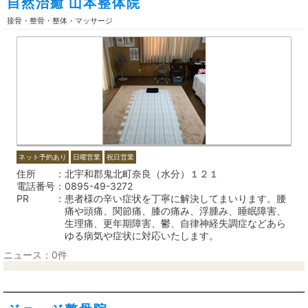
自然治癒 山本整体院
接骨・整骨・整体・マッサージ
ネット予約あり
日曜営業
祝日営業
住所
北宇和郡鬼北町奈良（水分）１２１
電話番号
0895-49-3272
PR
患者様の辛い症状を丁寧に解決してまいります。腰
痛や頭痛、関節痛、膝の痛み、浮腫み、睡眠障害、
生理痛、更年期障害、鬱、自律神経失調症などあら
ゆる病気や症状に対応いたします。
ニュース：0件