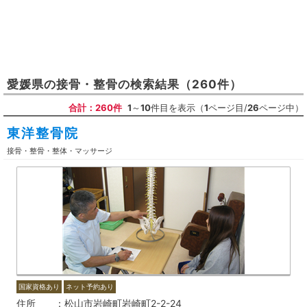
愛媛県
の
接骨・整骨
の検索結果
（260件）
合計：260件
1
～
10
件目を表示（
1
ページ目/
26
ページ中）
東洋整骨院
接骨・整骨・整体・マッサージ
国家資格あり
ネット予約あり
住所
松山市岩崎町岩崎町2-2-24