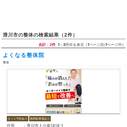
滑川市
の
整体
の検索結果
（2件）
合計：2件
1
～
2
件目を表示（
1
ページ目/
1
ページ中）
よくなる整体院
整体
ネット予約あり
無料駐車場あり
住所
滑川市上小泉1818-1