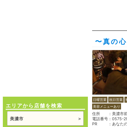
〜真の心
日曜営業
祝日営業
エリアから店舗を検索
美容メニューあり
住所
美濃市前野
美濃市
電話番号
0575-2
PR
あなた