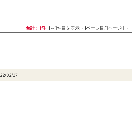
合計：1件
1
～
1
件目を表示（
1
ページ目/
1
ページ中）
22/02/27