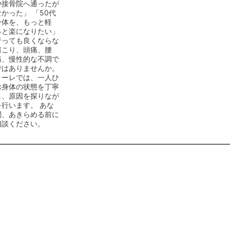
や接骨院へ通ったが
かった」 「50代
身体を、もっと軽
っと楽になりたい」
行っても良くならな
肩こり、頭痛、腰
痛、慢性的な不調で
ではありませんか。
ラーレでは、一人ひ
お身体の状態を丁寧
し、原因を探りなが
行います。 あな
調、あきらめる前に
相談ください。