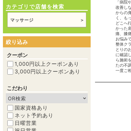
「病院
カテゴリで店舗を検索
改善しな
からの
く、も
マッサージ
どこへ
かった
痛、膝
お悩み
絞り込み
整体ク
とりの
クーポン
に確認
ら施術を
1,000円以上クーポンあり
たの不
一度ご
3,000円以上クーポンあり
こだわり
国家資格あり
ネット予約あり
日曜営業
祝日営業