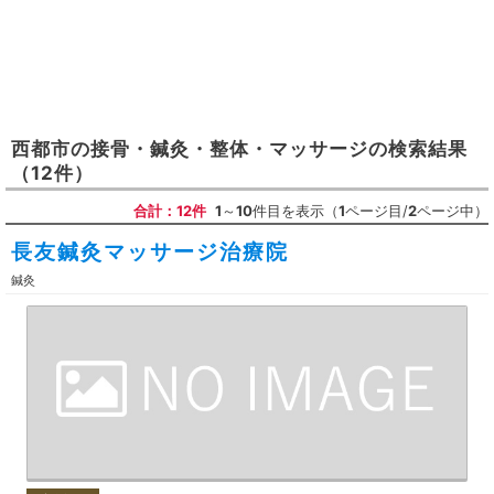
西都市
の
接骨・鍼灸・整体・マッサージ
の検索結果
（12件）
合計：12件
1
～
10
件目を表示（
1
ページ目/
2
ページ中）
長友鍼灸マッサージ治療院
鍼灸