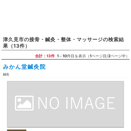
津久見市
の
接骨・鍼灸・整体・マッサージ
の検索結
果
（13件）
合計：13件
1
～
10
件目を表示（
1
ページ目/
2
ページ中）
みかん堂鍼灸院
鍼灸