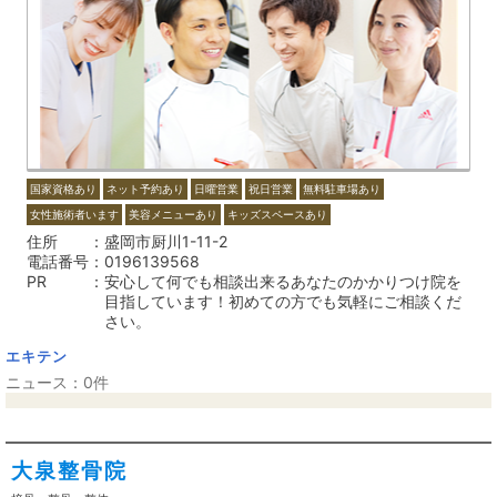
国家資格あり
ネット予約あり
日曜営業
祝日営業
無料駐車場あり
女性施術者います
美容メニューあり
キッズスペースあり
住所
盛岡市厨川1-11-2
電話番号
0196139568
PR
安心して何でも相談出来るあなたのかかりつけ院を
目指しています！初めての方でも気軽にご相談くだ
さい。
エキテン
ニュース：0件
大泉整骨院