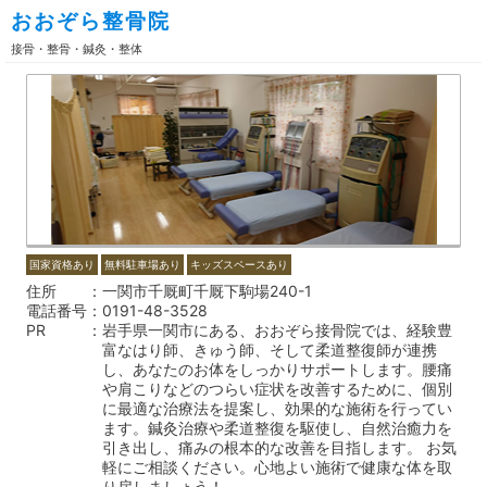
おおぞら整骨院
接骨・整骨・鍼灸・整体
国家資格あり
無料駐車場あり
キッズスペースあり
住所
一関市千厩町千厩下駒場240-1
電話番号
0191-48-3528
PR
岩手県一関市にある、おおぞら接骨院では、経験豊
富なはり師、きゅう師、そして柔道整復師が連携
し、あなたのお体をしっかりサポートします。腰痛
や肩こりなどのつらい症状を改善するために、個別
に最適な治療法を提案し、効果的な施術を行ってい
ます。鍼灸治療や柔道整復を駆使し、自然治癒力を
引き出し、痛みの根本的な改善を目指します。 お気
軽にご相談ください。心地よい施術で健康な体を取
り戻しましょう！