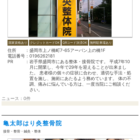
国家資格あり
クレジットカードOK
QRコード決済OK
無料駐車場あり
住所
盛岡市上ノ橋町7-65アーバン上の橋1F
電話番号
0196262181
PR
岩手県盛岡市にある整体・接骨院です。 平成7年10
月に開業し、今年で29年を迎えることが出来まし
た。 患者様の個々の症状に合わせ、適切な手法・処
置を施し、施術にあたるよう務めています。 体の不
調、痛みに悩んでいる方は、一度当院にご相談くだ
さい。
ニュース：0件
亀太郎はり灸整骨院
接骨・整骨・鍼灸・整体