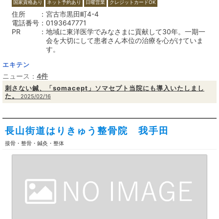
国家資格あり
ネット予約あり
日曜営業
クレジットカードOK
住所
宮古市黒田町4-4
電話番号
0193647771
PR
地域に東洋医学でみなさまに貢献して30年。一期一
会を大切にして患者さん本位の治療を心がけていま
す。
エキテン
ニュース：
4件
刺さない鍼、「somacept」ソマセプト当院にも導入いたしまし
た。
2025/02/16
長山街道はりきゅう整骨院 我手田
接骨・整骨・鍼灸・整体