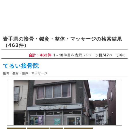
岩手県
の
接骨・鍼灸・整体・マッサージ
の検索結果
（463件）
合計：463件
1
～
10
件目を表示（
1
ページ目/
47
ページ中）
てるい接骨院
接骨・整骨・整体・マッサージ