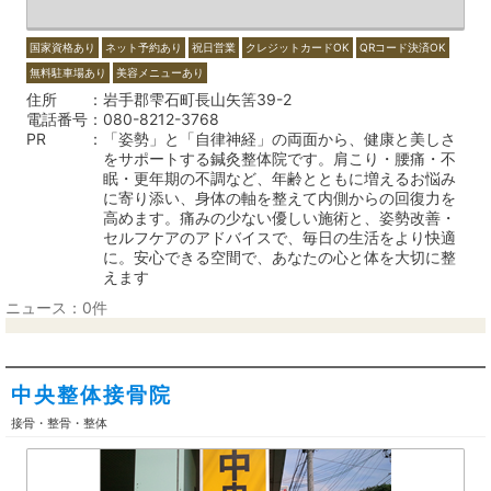
国家資格あり
ネット予約あり
祝日営業
クレジットカードOK
QRコード決済OK
無料駐車場あり
美容メニューあり
住所
岩手郡雫石町長山矢筈39-2
電話番号
080-8212-3768
PR
「姿勢」と「自律神経」の両面から、健康と美しさ
をサポートする鍼灸整体院です。肩こり・腰痛・不
眠・更年期の不調など、年齢とともに増えるお悩み
に寄り添い、身体の軸を整えて内側からの回復力を
高めます。痛みの少ない優しい施術と、姿勢改善・
セルフケアのアドバイスで、毎日の生活をより快適
に。安心できる空間で、あなたの心と体を大切に整
えます
ニュース：0件
中央整体接骨院
接骨・整骨・整体