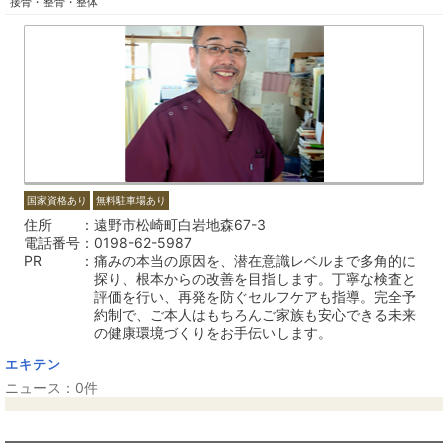
接骨・整骨・整体
国家資格あり
無料駐車場あり
住所
遠野市松崎町白岩地森67-3
電話番号
0198-62-5987
PR
痛みの本当の原因を、潜在意識レベルまで多角的に
探り、根本からの改善を目指します。丁寧な検査と
評価を行い、再発を防ぐセルフケアも指導。完全予
約制で、ご本人はもちろんご家族も安心できる未来
の健康環境づくりをお手伝いします。
エキテン
ニュース：0件