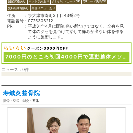
国家資格あり
ネット予約あり
クレジットカードOK
QRコード決済OK
無料駐車場あり
美容メニューあり
住所
泉大津市寿町3丁目43番2号
電話番号
0725306212
PR
平成31年4月に開院 痛い所だけではなく、全身を見
て体のクセを見つけて治して痛みが出ない体を作る
ように施術します。
らいらい
クーポン3000円OFF
7000円のところ初回4000円で運動整体メソッドを体験できます！
ニュース：0件
寿鍼灸整骨院
接骨・整骨・鍼灸・整体