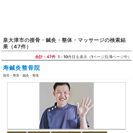
泉大津市
の
接骨・鍼灸・整体・マッサージ
の検索結
果
（47件）
合計：47件
1
～
10
件目を表示（
1
ページ目/
5
ページ中）
寿鍼灸整骨院
接骨・整骨・鍼灸・整体