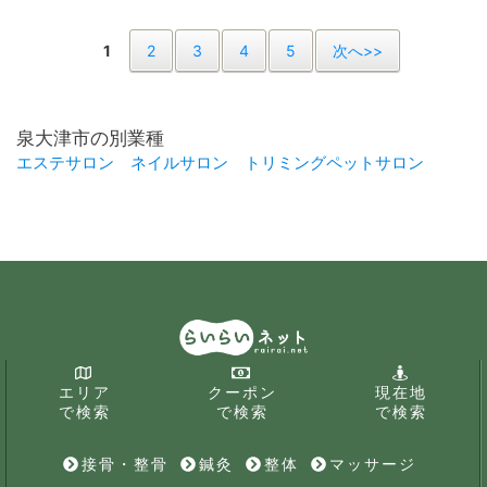
1
2
3
4
5
次へ>>
泉大津市の別業種
エステサロン
ネイルサロン
トリミングペットサロン
エリア
クーポン
現在地
で検索
で検索
で検索
接骨・整骨
鍼灸
整体
マッサージ