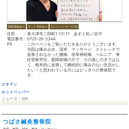
国家資格あり
ネット予約あり
クレジットカードOK
住所
泉大津市二田町1-13-17 あすと松ノ浜1F
電話番号
0725-26-3344
PR
このページをご覧いただきありがとうございます。
当院は痛み止め、湿布、マッサージ、ストレッチで
改善されなかった腰痛、坐骨神経痛、ヘルニア、脊
柱管狭窄症、股関節痛の方で、その場しのぎではな
く、根本的に改善して継続的に痛みのない生活がし
たい！と思われている方にはピッタリの整体院で
す。
エキテン
ホットペッパー
ニュース：0件
つばさ鍼灸整骨院
接骨・整骨・鍼灸・整体・マッサージ