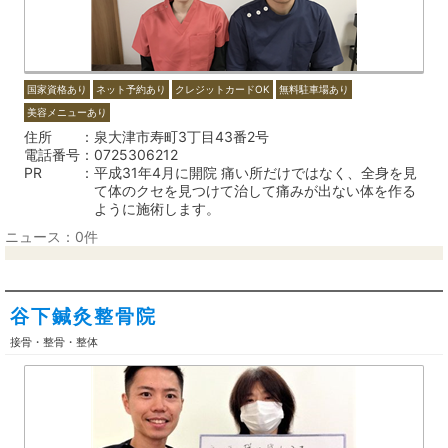
国家資格あり
ネット予約あり
クレジットカードOK
無料駐車場あり
美容メニューあり
住所
泉大津市寿町3丁目43番2号
電話番号
0725306212
PR
平成31年4月に開院 痛い所だけではなく、全身を見
て体のクセを見つけて治して痛みが出ない体を作る
ように施術します。
ニュース：0件
谷下鍼灸整骨院
接骨・整骨・整体