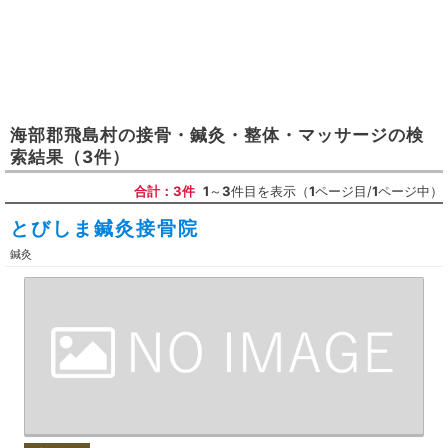
海部郡飛島村
の
接骨・鍼灸・整体・マッサージ
の検
索結果
（3件）
合計：3件
1
～
3
件目を表示（
1
ページ目/
1
ページ中）
とびしま鍼灸接骨院
鍼灸