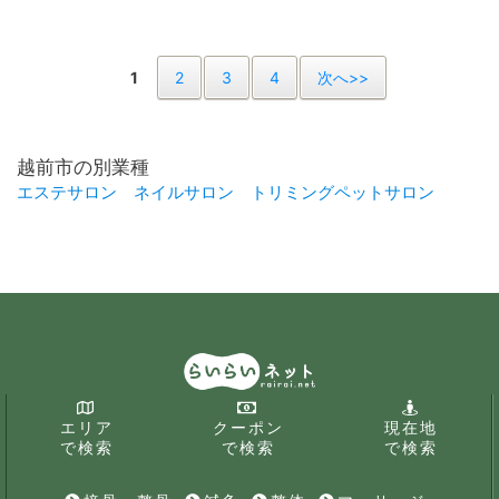
1
2
3
4
次へ>>
越前市の別業種
エステサロン
ネイルサロン
トリミングペットサロン
エリア
クーポン
現在地
で検索
で検索
で検索