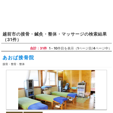
越前市
の
接骨・鍼灸・整体・マッサージ
の検索結果
（31件）
合計：31件
1
～
10
件目を表示（
1
ページ目/
4
ページ中）
あおば接骨院
接骨・整骨・整体