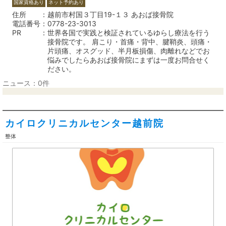
国家資格あり
ネット予約あり
住所
越前市村国３丁目19-１３ あおば接骨院
電話番号
0778-23-3013
PR
世界各国で実践と検証されているゆらし療法を行う
接骨院です。 肩こり・首痛・背中、腱鞘炎、頭痛・
片頭痛、オスグッド、半月板損傷、肉離れなどでお
悩みでしたらあおば接骨院にまずは一度お問合せく
ださい。
ニュース：0件
カイロクリニカルセンター越前院
整体