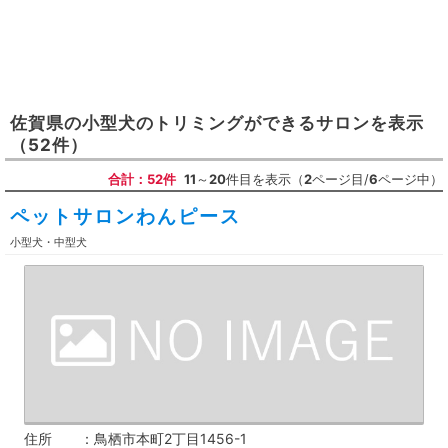
佐賀県
の
小型犬のトリミングができるサロン
を表示
（52件）
合計：52件
11
～
20
件目を表示（
2
ページ目/
6
ページ中）
ペットサロンわんピース
小型犬・中型犬
住所
鳥栖市本町2丁目1456-1